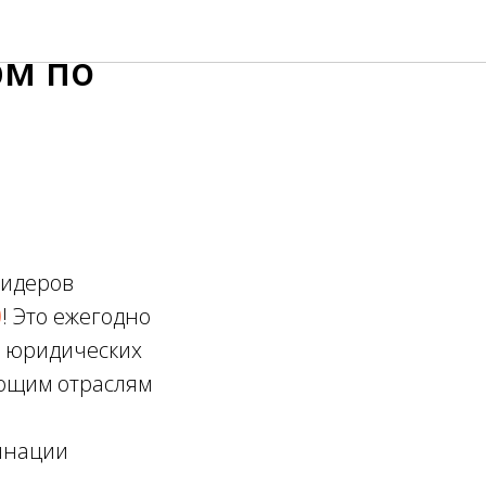
а в
рм по
лидеров
0
! Это ежегодно
г юридических
ющим отраслям
минации