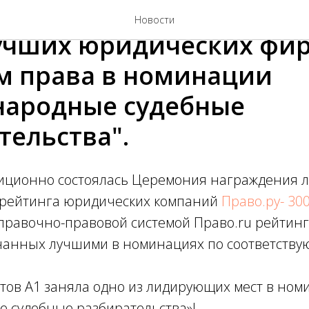
я адвокатов А1 включен
Новости
учших юридических фи
м права в номинации
ародные судебные
тельства".
диционно состоялась Церемония награждения 
рейтинга юридических компаний
Право.ру- 30
правочно-правовой системой Право.ru рейтин
нанных лучшими в номинациях по соответству
атов А1 заняла одно из лидирующих мест в но
 судебные разбирательства»!