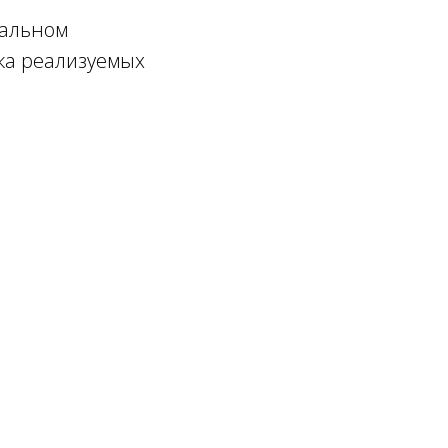
нальном
нка реализуемых