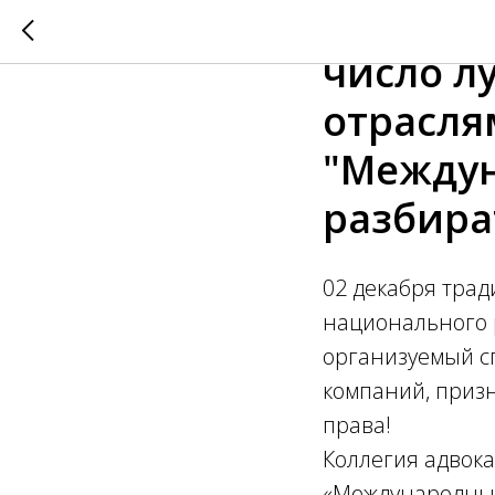
Коллеги
число л
отрасля
"Междун
разбира
02 декабря тра
национального 
организуемый с
компаний, приз
права!
Коллегия адвок
«Международные