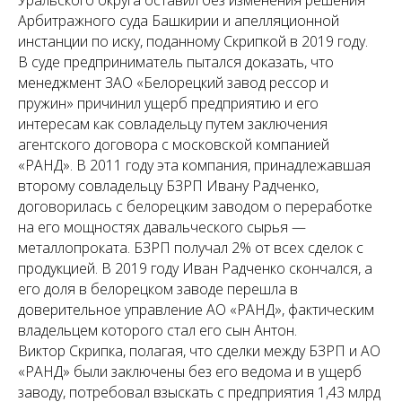
Уральского округа оставил без изменения решения
Арбитражного суда Башкирии и апелляционной
инстанции по иску, поданному Скрипкой в 2019 году.
В суде предприниматель пытался доказать, что
менеджмент ЗАО «Белорецкий завод рессор и
пружин» причинил ущерб предприятию и его
интересам как совладельцу путем заключения
агентского договора с московской компанией
«РАНД». В 2011 году эта компания, принадлежавшая
второму совладельцу БЗРП Ивану Радченко,
договорилась с белорецким заводом о переработке
на его мощностях давальческого сырья —
металлопроката. БЗРП получал 2% от всех сделок с
продукцией. В 2019 году Иван Радченко скончался, а
его доля в белорецком заводе перешла в
доверительное управление АО «РАНД», фактическим
владельцем которого стал его сын Антон.
Виктор Скрипка, полагая, что сделки между БЗРП и АО
«РАНД» были заключены без его ведома и в ущерб
заводу, потребовал взыскать с предприятия 1,43 млрд