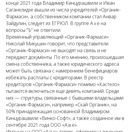
конце 2021 года Владимир Кинцурашвили и Иван
Саганелидзе вышли из числа учредителей «Органик-
Фармаси», а собственником компании стал Анвар
Зайдулин, следует из ЕГРЮЛ. В группе A.v.e на
вопросы “Ъ” не ответили.
Временный управляющий «Органик-Фармаси»
Николай Микушин говорит, что представители
«Органик-Фармаси» не выходят на связь и не
передают документы. По его мнению, произошедшая
смена собственника, а также юридического адреса
может быть связана с намерением бенефициаров
избежать расплаты с кредиторами. В реестр
кредиторов «Органик-Фармаси» помимо «Кастело»
пытаются включиться еще девять компаний. Среди
них — структуры, связанные с бывшими владельцами
«Органик-Фармаси», например «Скай Органик», на
50% принадлежащая основанной Владимиром
Кинцурашвили «Винко-Софт», а также созданное им в
сентябре 2021 года ООО «А.в.е».
Именно на ООО «А.в.е» теперь оформлена лицензия