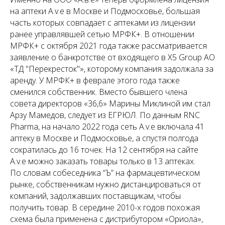
на аптеки A.v.e в Москве и Подмосковье, большая
часть которых совпадает с аптеками из лицензии
ранее управлявшей сетью МРФК+. В отношении
МРФК+ с октября 2021 года также рассматривается
заявление о банкротстве от входящего в X5 Group АО
«ТД "Перекресток"», которому компания задолжала за
аренду. У МРФК+ в феврале этого года также
сменился собственник. Вместо бывшего члена
совета директоров «36,6» Марины Миклиной им стал
Арзу Мамедов, следует из ЕГРЮЛ. По данным RNC
Pharma, на начало 2022 года сеть A.v.e включала 41
аптеку в Москве и Подмосковье, а спустя полгода
сократилась до 16 точек. На 12 сентября на сайте
A.v.e можно заказать товары только в 13 аптеках.
По словам собеседника “Ъ” на фармацевтическом
рынке, собственникам нужно дистанцироваться от
компаний, задолжавших поставщикам, чтобы
получить товар. В середине 2010-х годов похожая
схема была применена с дистрибутором «Ориола»,