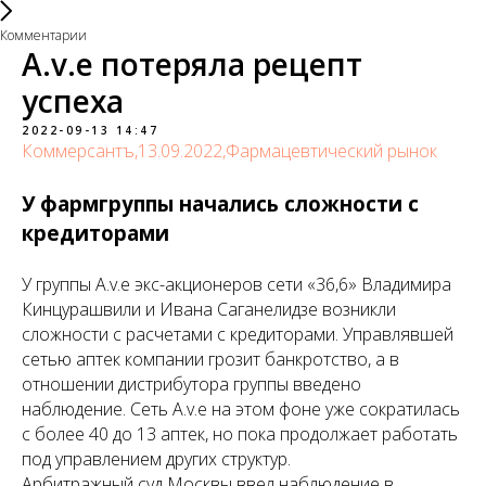
Комментарии
A.v.e потеряла рецепт
успеха
2022-09-13 14:47
Коммерсантъ,13.09.2022,
Фармацевтический рынок
У фармгруппы начались сложности с
кредиторами
У группы A.v.e экс-акционеров сети «36,6» Владимира
Кинцурашвили и Ивана Саганелидзе возникли
сложности с расчетами с кредиторами. Управлявшей
сетью аптек компании грозит банкротство, а в
отношении дистрибутора группы введено
наблюдение. Сеть A.v.e на этом фоне уже сократилась
с более 40 до 13 аптек, но пока продолжает работать
под управлением других структур.
Арбитражный суд Москвы ввел наблюдение в