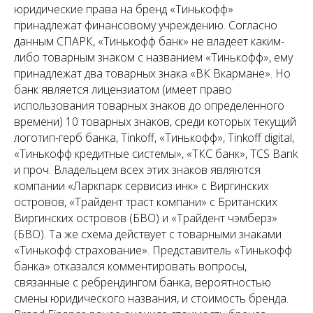
юридические права на бренд «Тинькофф»
принадлежат финансовому учреждению. Согласно
данным СПАРК, «Тинькофф банк» не владеет каким-
либо товарным знаком с названием «Тинькофф», ему
принадлежат два товарных знака «ВК Вкармане». Но
банк является лицензиатом (имеет право
использования товарных знаков до определенного
времени) 10 товарных знаков, среди которых текущий
логотип-герб банка, Tinkoff, «Тинькофф», Tinkoff digital,
«Тинькофф кредитные системы», «ТКС банк», TCS Bank
и проч. Владельцем всех этих знаков являются
компании «Ларкпарк сервисиз инк» с Виргинских
островов, «Трайдент траст компани» с Британских
Виргинских островов (БВО) и «Трайдент чэмберз»
(БВО). Та же схема действует с товарными знаками
«Тинькофф страхование». Представитель «Тинькофф
банка» отказался комментировать вопросы,
связанные с ребрендингом банка, вероятностью
смены юридического названия, и стоимость бренда.