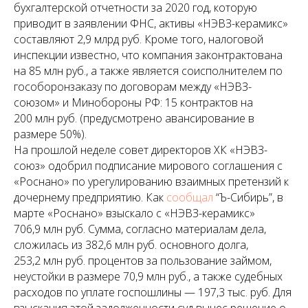
бухгалтерской отчетности за 2020 год, которую
приводит в заявлении ФНС, активы «НЭВЗ-керамикс»
составляют 2,9 млрд руб. Кроме того, налоговой
инспекции известно, что компания законтрактована
на 85 млн руб., а также является соисполнителем по
гособоронзаказу по договорам между «НЭВЗ-
союзом» и Минобороны РФ: 15 контрактов на
200 млн руб. (предусмотрено авансирование в
размере 50%).
На прошлой неделе совет директоров ХК «НЭВЗ-
союз» одобрил подписание мирового соглашения с
«Роснано» по урегулированию взаимных претензий к
дочернему предприятию. Как
сообщал
“Ъ-Сибирь”, в
марте «Роснано» взыскало с «НЭВЗ-керамикс»
706,9 млн руб. Сумма, согласно материалам дела,
сложилась из 382,6 млн руб. основного долга,
253,2 млн руб. процентов за пользование займом,
неустойки в размере 70,9 млн руб., а также судебных
расходов по уплате гос­пошлины — 197,3 тыс. руб. Для